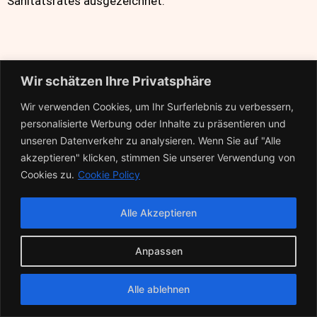
Sanitätsrates ausgezeichnet.
Wir schätzen Ihre Privatsphäre
Wir verwenden Cookies, um Ihr Surferlebnis zu verbessern,
personalisierte Werbung oder Inhalte zu präsentieren und
unseren Datenverkehr zu analysieren. Wenn Sie auf "Alle
akzeptieren" klicken, stimmen Sie unserer Verwendung von
Cookies zu.
Cookie Policy
Prof. Dr. Isabel Dziobek
Alle Akzeptieren
Professorin klinische Psychologie and der HU Berlin,
Anpassen
Leiterin Hochschulambulanz Psychotherapie
Alle ablehnen