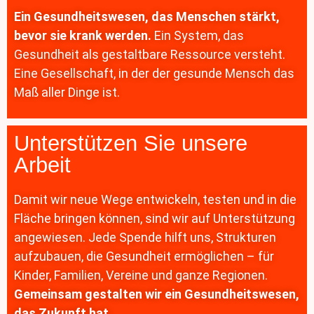
Ein Gesundheitswesen, das Menschen stärkt,
bevor sie krank werden.
Ein System, das
Gesundheit als gestaltbare Ressource versteht.
Eine Gesellschaft, in der der gesunde Mensch das
Maß aller Dinge ist.
Unterstützen Sie unsere
Arbeit
Damit wir neue Wege entwickeln, testen und in die
Fläche bringen können, sind wir auf Unterstützung
angewiesen. Jede Spende hilft uns, Strukturen
aufzubauen, die Gesundheit ermöglichen – für
Kinder, Familien, Vereine und ganze Regionen.
Gemeinsam gestalten wir ein Gesundheitswesen,
das Zukunft hat.